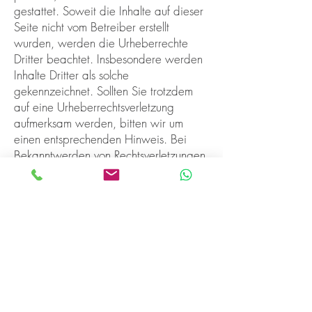
gestattet. Soweit die Inhalte auf dieser
Seite nicht vom Betreiber erstellt
wurden, werden die Urheberrechte
Dritter beachtet. Insbesondere werden
Inhalte Dritter als solche
gekennzeichnet. Sollten Sie trotzdem
auf eine Urheberrechtsverletzung
aufmerksam werden, bitten wir um
einen entsprechenden Hinweis. Bei
Bekanntwerden von Rechtsverletzungen
werden wir derartige Inhalte
umgehend entfernen.
Datenschutz
Die Nutzung unserer Webseite ist in
der Regel ohne Angabe
personenbezogener Daten möglich.
Soweit auf unseren Seiten